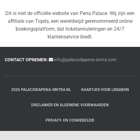
Dit is niet de officiële website van Pena Palace. Wij zijn een
affiliate van Tiqets, een wereldwijd gerenommeerd online
boekingsplatform, dat ticketannuleringen en 24/7
klantenservice biedt.
CONTACT OPNEMEN:
info@palaciodapena-sintra.com
2026 PALACIODAPENA-SINTRA.NL
KAARTJES VOOR LISSABON
DISCLAIMER EN ALGEMENE VOORWAARDEN
PRIVACY- EN COOKIEBELEID
Hestia | Ontwikkeld door
ThemeIsle