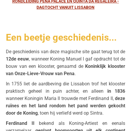
RONDLEIDING PENA PALACE EN QUINTA DA REGALEIRA -
DAGTOCHT VANUIT LISSABON
Een beetje geschiedenis...
De geschiedenis van deze magische site gaat terug tot de
12de eeuw
, wanneer
Koning Manuel I gaf opdracht tot de
bouw van een klooster, genaamd de
Koninklijk klooster
van Onze-Lieve-Vrouw van Pena
.
In 1755
liet de aardbeving die Lissabon trof het klooster
praktisch geheel in puin achter, en alleen
in 1836
wanneer
Koningin Maria II trouwde met Ferdinand II,
deze
ruïnes en het land rondom het pand werden gekocht
door de Koning
, toen hij verliefd werd op Sintra.
Ferdinand II
bekend als
Koning-Artiest en een
als
verzamelaar,
geplant
boomsoorten uit elk continent