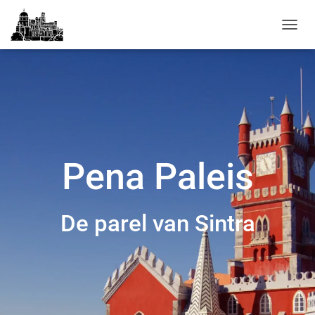
N
A
V
I
G
A
T
I
E
W
Pena Paleis
I
S
S
E
De parel van Sintra
L
E
N