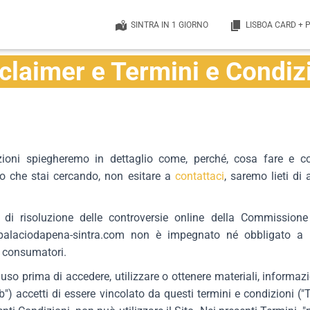
SINTRA IN 1 GIORNO
LISBOA CARD + 
claimer e Termini e Condiz
zioni spiegheremo in dettaglio come, perché, cosa fare e c
lo che stai cercando, non esitare a
contattaci
, saremo lieti di 
 di risoluzione delle controversie online della Commission
alaciodapena-sintra.com non è impegnato né obbligato a uti
 i consumatori.
uso prima di accedere, utilizzare o ottenere materiali, informazi
) accetti di essere vincolato da questi termini e condizioni ("