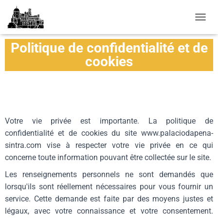
D
É
P
Politique de confidentialité et de
L
cookies
I
E
R
L
A
N
A
Votre vie privée est importante. La politique de
V
confidentialité et de cookies du site www.palaciodapena-
I
sintra.com vise à respecter votre vie privée en ce qui
G
A
concerne toute information pouvant être collectée sur le site.
T
I
Les renseignements personnels ne sont demandés que
O
lorsqu'ils sont réellement nécessaires pour vous fournir un
N
service. Cette demande est faite par des moyens justes et
légaux, avec votre connaissance et votre consentement.