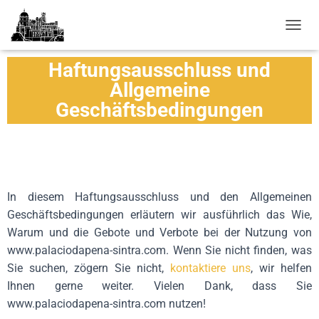
N
A
V
Haftungsausschluss und
I
Allgemeine
G
Geschäftsbedingungen
A
T
I
O
N
U
M
In diesem Haftungsausschluss und den Allgemeinen
S
C
Geschäftsbedingungen erläutern wir ausführlich das Wie,
H
Warum und die Gebote und Verbote bei der Nutzung von
A
www.palaciodapena-sintra.com.
Wenn Sie nicht finden, was
L
T
Sie suchen, zögern Sie nicht,
kontaktiere uns
, wir helfen
E
Ihnen gerne weiter. Vielen Dank, dass Sie
N
www.palaciodapena-sintra.com nutzen!