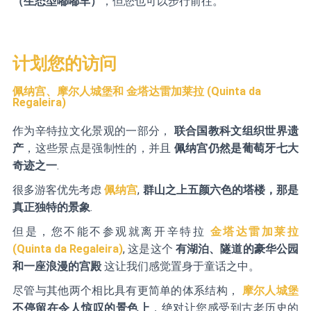
（生态型嘟嘟车）
，但您也可以步行前往。
计划您的访问
佩纳宫、摩尔人城堡和
金塔达雷加莱拉 (Quinta da
Regaleira)
作为辛特拉文化景观的一部分，
联合国教科文组织世界遗
产
，这些景点是强制性的，并且
佩纳宫仍然是葡萄牙七大
奇迹之一
.
很多游客优先考虑
佩纳宫
,
群山之上五颜六色的塔楼，那是
真正独特的景象
.
但是，您不能不参观就离开辛特拉
金塔达雷加莱拉
(Quinta da Regaleira)
, 这是这个
有湖泊、隧道的豪华公园
和一座浪漫的宫殿
这让我们感觉置身于童话之中。
尽管与其他两个相比具有更简单的体系结构，
摩尔人城堡
不停留在令人惊叹的景色上
，绝对让您感受到古老历史的