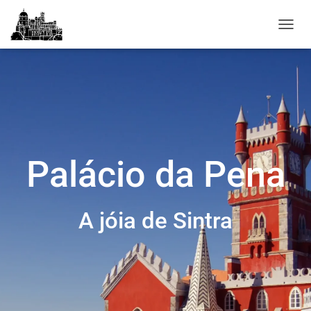
A
L
T
E
R
N
A
R
A
N
Palácio da Pena
A
V
E
G
A jóia de Sintra
A
Ç
Ã
O