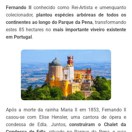
Fernando II
conhecido como
Rei-Artista e um
enquanto
colecionador,
plantou
espécies arbóreas de todos os
continentes ao longo do Parque da Pena
, transformando
estes 85 hectares no
mais importante viveiro existente
em Portugal
.
Após a morte da rainha Maria II em 1853, Fernando II
casou-se com Elise Hensler, uma cantora de ópera e
condessa de Edla. Juntos,
construiram o Chalet da
Condessa de Edla
, situado no Parque da Pena, e cuja